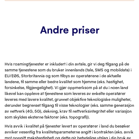
Kundeservice
Kontakt
Andre priser
Hvis roamingtjenester er inkludert i din avtale, gir vi deg tilgang på de
samme tjenestene som du bruker innenlands (tale, SMS og mobildata) i
EU/EØS, Storbritannia og som tilbys av operatørene i de aktuelle
landene, til samme eller bedre kvalitet som hjemme (eks. hastighet,
forsinkelse, tilgjengelighet). Vi gjør oppmerksom på at du i noen land
likevel kan oppleve at tjenestene som leveres av enkelte operatører
leveres med lavere kvalitet, grunnet objektive teknologiske muligheter,
derunder begrenset tilgang til visse teknologier (eks. samme generasjon
av nettverk (4G, 5G), dekning, krav til nettverksintegritet eller variasjon
som skyldes eksterne faktorer (eks. topografi)).
Hvis avvik i kvalitet på tjenester levert av operatører i land du besøker
avviker vesentlig fra kvalitetsparameterne angitt i kontrakten (eks. avvik
mot oppgitt makshastighet) og dette gir betydelige utslag i din bruk av