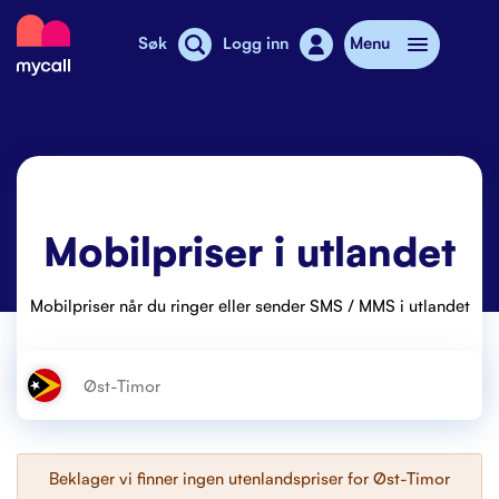
Mycall
Søk
Logg inn
Menu
Top-up
Mobilabonnement
Mobilpriser i utlandet
Butikker
SMS-pakkeladekort
Mobilpriser når du ringer eller sender SMS / MMS i utlandet
Mobiltelefon
Mobilpriser
Stories
Beklager vi finner ingen utenlandspriser for
Øst-Timor