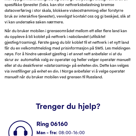
spesifikke tjenester (f.eks. kan stor nettverksbelastning bremse
dataoverføring i stor skala, blokkere videostrømming eller forstyrre
bruk av interaktive tjenester), vennligst kontakt oss og gi beskjed, slik at
vi kan undersøke saken nærmere.
Når du bruker mobilen i grenseområdet mellom ett eller flere land kan
du oppleve å bli koblet på nettverk i nabolandet (utilsiktet
gjesting/roaming). Første gang du blir koblet til et nettverk i et nytt land
får du en velkomstmelding med prisinformasjon på SMS. Les meldingen
nøye. For å hindre uønsket gjesting i et annet nett anbefaler vi at du
skrur av automatisk valg av operatør og heller velger operatør manuelt
eller at du deaktiverer «dataroaming» på enheten din. Dette kan velges
via innstillinger på enhet en din. I Norge anbefaler vi å velge operatør
manuelt når du bruker mobilen ved grensen til Russland.
Trenger du hjelp?
Ring 06160
Man - fre:
08:00-16:00