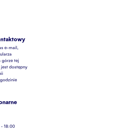
ontaktowy
s e-mail,
ularza
 górze tej
 jest dostępny
ii
 godzinie
jonarne
 - 18:00