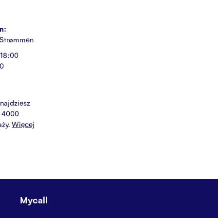
n:
 Strømmen
 18:00
00
najdziesz
d 4000
aży.
Więcej
Mycall