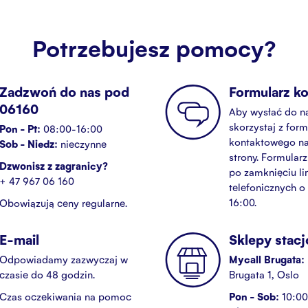
Potrzebujesz pomocy?
Zadzwoń do nas pod
Formularz k
06160
Aby wysłać do na
skorzystaj z form
Pon - Pt:
08:00-16:00
kontaktowego na
Sob - Niedz:
nieczynne
strony. Formularz
Dzwonisz z zagranicy?
po zamknięciu lin
+ 47 967 06 160
telefonicznych o
16:00.
Obowiązują ceny regularne.
E-mail
Sklepy stac
Odpowiadamy zazwyczaj w
Mycall Brugata:
czasie do 48 godzin.
Brugata 1, Oslo
Czas oczekiwania na pomoc
Pon - Sob:
10:00