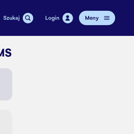
Szukaj
Login
Meny
gi
MS