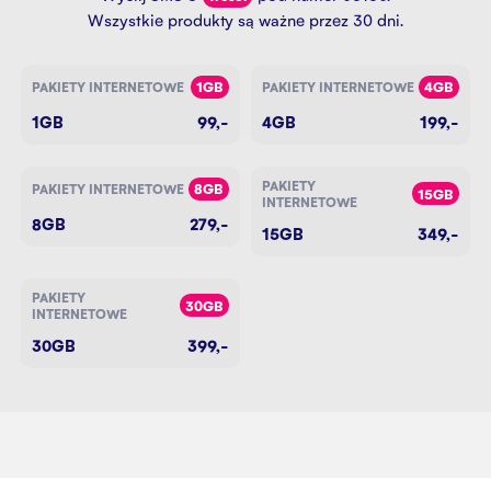
Wszystkie produkty są ważne przez 30 dni.
1
GB
4
GB
PAKIETY INTERNETOWE
PAKIETY INTERNETOWE
1
GB
99
,-
4
GB
199
,-
PAKIETY
8
GB
PAKIETY INTERNETOWE
15
GB
INTERNETOWE
8
GB
279
,-
15
GB
349
,-
PAKIETY
30
GB
INTERNETOWE
30
GB
399
,-