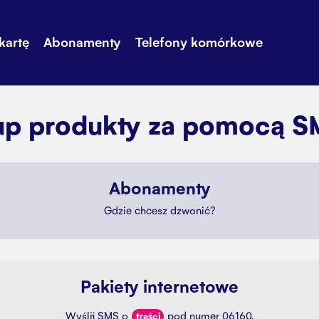
kartę
Abonamenty
Telefony komórkowe
anie
Dodatkowy internet
Stories
ent
Telefony komórkowe
Biuro Obsłu
up produkty za pomocą S
MyCall
Cennik
Kontakt
Abonamenty
Gdzie chcesz dzwonić?
Pakiety internetowe
Wyślij SMS o
pod numer 06160.
treści