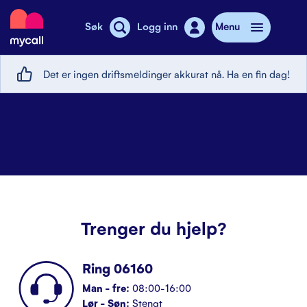
Mycall
Søk
Logg inn
Menu
Det er ingen driftsmeldinger akkurat nå. Ha en fin dag!
Top-up
Mobilabonnement
Butikker
SMS-pakkeladekort
Mobiltelefon
Trenger du hjelp?
Mobilpriser
Ring 06160
Stories
Man - fre:
08:00-16:00
Lør - Søn:
Stengt