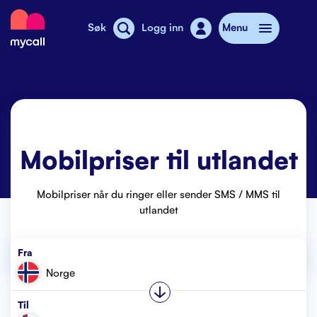
Mycall
Søk
Logg inn
Menu
Top-up
Mobilabonnement
Mobilpriser til utlandet
Butikker
SMS-pakkeladekort
Mobilpriser når du ringer eller sender SMS / MMS til
utlandet
Mobiltelefon
Fra
Mobilpriser
Norge
Stories
Til