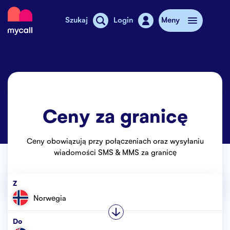
Mycall
Szukaj
Login
Meny
Doładowanie
Abonament
Ceny za granicę
Sklepy MyCall
Dodatkowy internet
Ceny obowiązują przy połączeniach oraz wysyłaniu
wiadomości SMS & MMS za granicę
Telefony komórkowe
Z
Cennik
Norwegia
Stories
Do