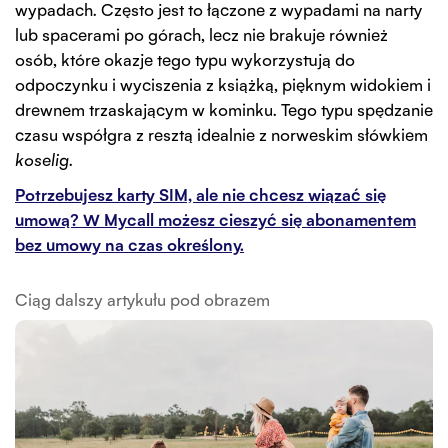
wypadach. Często jest to łączone z wypadami na narty
lub spacerami po górach, lecz nie brakuje również
osób, które okazje tego typu wykorzystują do
odpoczynku i wyciszenia z książką, pięknym widokiem i
drewnem trzaskającym w kominku. Tego typu spędzanie
czasu współgra z resztą idealnie z norweskim słówkiem
koselig
.
Potrzebujesz karty SIM, ale nie chcesz wiązać się
umową? W Mycall możesz cieszyć się abonamentem
bez umowy na czas określony.
Ciąg dalszy artykułu pod obrazem