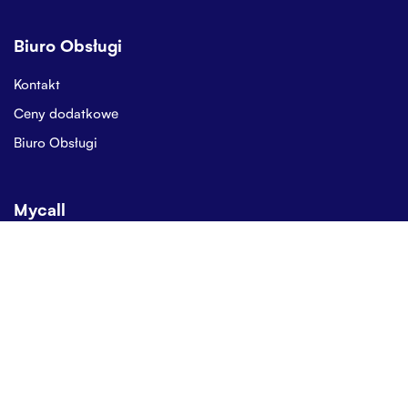
Biuro Obsługi
Kontakt
Ceny dodatkowe
Biuro Obsługi
Mycall
O Mycall
Mycall Stories
Regulamin
Ochrona Danych Osobowych
Jak używamy plików cookie