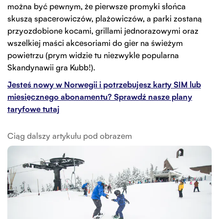
można być pewnym, że pierwsze promyki słońca
skuszą spacerowiczów, plażowiczów, a parki zostaną
przyozdobione kocami, grillami jednorazowymi oraz
wszelkiej maści akcesoriami do gier na świeżym
powietrzu (prym widzie tu niezwykle popularna
Skandynawii gra Kubb!).
Jesteś nowy w Norwegii i potrzebujesz karty SIM lub
miesięcznego abonamentu? Sprawdź nasze plany
taryfowe tutaj
Ciąg dalszy artykułu pod obrazem