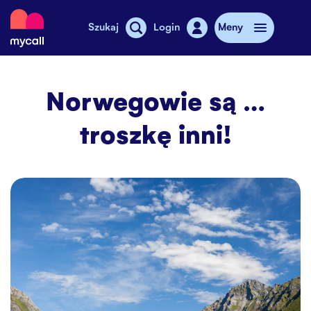
Mycall
Szukaj
Login
Meny
Doładowanie
Norwegowie są …
Abonament
troszkę inni!
Sklepy MyCall
Dodatkowy internet
Telefony komórkowe
Cennik
Stories