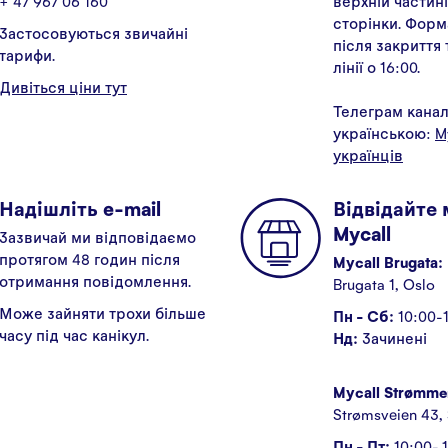
+ 47 967 06 160
верхній частині
сторінки. Форм
Застосовуються звичайні
після закриття
тарифи.
лінії о 16:00.
Дивіться ціни тут
Телеграм кана
українською:
M
українців
Надішліть e-mail
Відвідайте
Mycall
Зазвичай ми відповідаємо
протягом 48 годин після
Mycall Brugata:
отримання повідомлення.
Brugata 1, Oslo
Може зайняти трохи більше
Пн - Сб:
10:00-
часу під час канікул.
Нд:
Зачинені
Mycall Strømme
Strømsveien 43,
Пн - Пт:
10:00- 