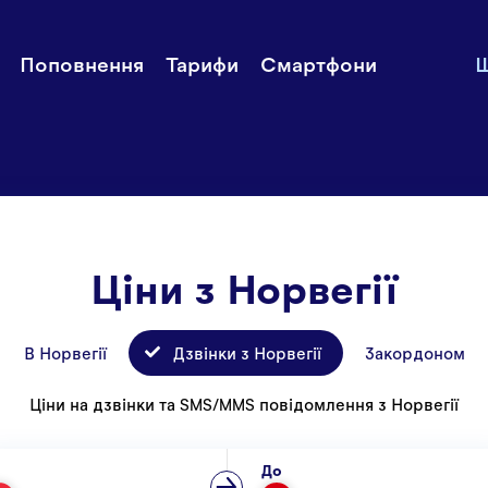
и рахунок
Додатковий
Історії
Поповнення
Тарифи
Смартфони
Ш
інтернет
 тарифи
Служба п
Смартфони
користува
Mycall
Ціни
Звʼяжітьс
Ціни з Норвегії
В Норвегії
Дзвінки з Норвегії
Закордоном
Ціни на дзвінки та SMS/MMS повідомлення з Норвегії
До