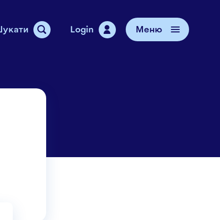
укати
Login
Меню
ідтримки
чів
я з нами