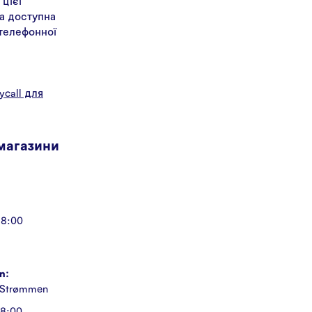
 цієї
а доступна
 телефонної
л
ycall для
 магазини
18:00
n:
 Strømmen
18:00