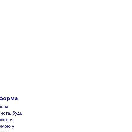
 форма
 нам
иста, будь
айтеся
рмою у