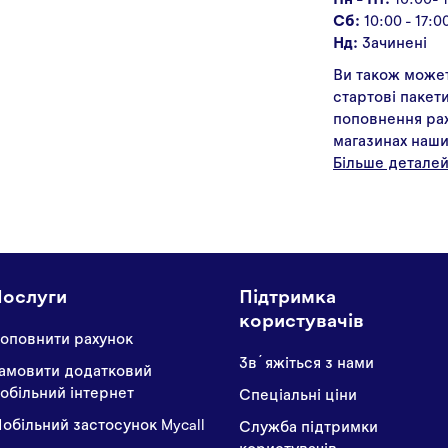
Сб:
10:00 - 17:0
Нд:
Зачинені
Ви також може
стартові пакети
поповнення рах
магазинах наши
Більше деталей
Послуги
Підтримка
користувачів
оповнити рахунок
Звʼяжіться з нами
амовити додатковий
обільний інтернет
Спеціальні ціни
обільний застосунок Mycall
Служба підтримки
користувачів