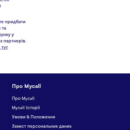
0
те придбати
 та
унку у
х партнерів.
 тут
Про Mycall
Про Mycall
Mycall Історії
Умови & Положення
Захист персональних даних