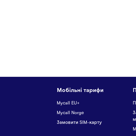
Мобільні тарифи
Mycall EU+
П
Mycall Norge
З
м
Замовити SIM-карту
М