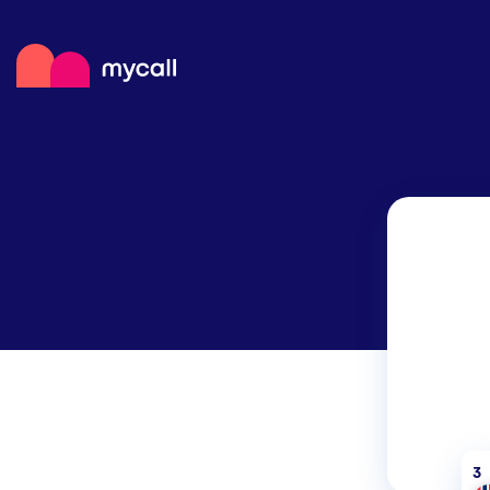
Mycall
Поповнит
Мобільні
Магазини 
З