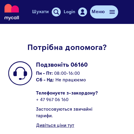
Mycall
Шукати
Login
Меню
Поповнити рахунок
Потрібна допомога?
Мобільні тарифи
Подзвоніть 06160
Магазини Mycall
Пн - Пт:
08:00-16:00
Додатковий інтернет
Сб - Нд:
Не працюємо
Телефонуєте з-закордону?
Смартфони
+ 47 967 06 160
Ціни
Застосовуються звичайні
тарифи.
Історії
Дивіться ціни тут