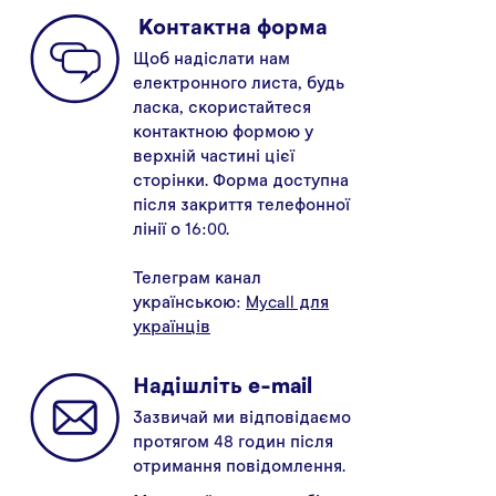
Служба підтримки користувачів
Kонтактна форма
Щоб надіслати нам
Звʼяжіться з нами
електронного листа, будь
ласка, скористайтеся
контактною формою у
верхній частині цієї
сторінки. Форма доступна
після закриття телефонної
лінії о 16:00.
Телеграм канал
українською:
Mycall для
українців
Надішліть e-mail
Зазвичай ми відповідаємо
протягом 48 годин після
отримання повідомлення.