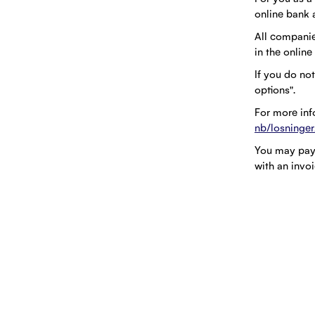
online bank a
All companies
in the onlin
If you do no
options".
For more inf
nb/losninger
You may pay
with an invo