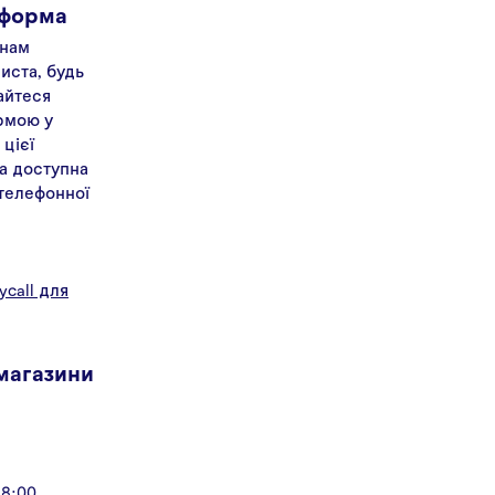
 форма
 нам
иста, будь
айтеся
рмою у
 цієї
а доступна
 телефонної
л
ycall для
 магазини
18:00