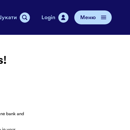
укати
Login
Меню
ідтримки
чів
я з нами
s!
line bank and
 in your