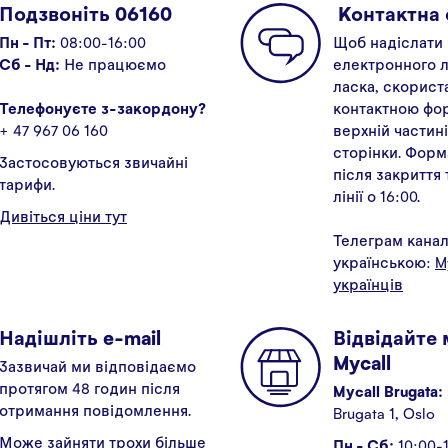
Подзвоніть 06160
Kонтактна
Пн - Пт:
08:00-16:00
Щоб надіслати
Сб - Нд:
Не працюємо
електронного л
ласка, скорист
Телефонуєте з-закордону?
контактною фо
+ 47 967 06 160
верхній частині
сторінки. Форм
Застосовуються звичайні
після закриття
тарифи.
лінії о 16:00.
Дивіться ціни тут
Телеграм кана
українською:
M
українців
Надішліть e-mail
Відвідайте
Mycall
Зазвичай ми відповідаємо
протягом 48 годин після
Mycall Brugata:
отримання повідомлення.
Brugata 1, Oslo
Може зайняти трохи більше
Пн - Сб:
10:00-