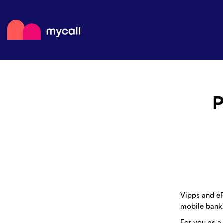
Mycall
Поповнит
Мобільні
Магазини 
P
Vipps and eF
mobile bank
For you as a