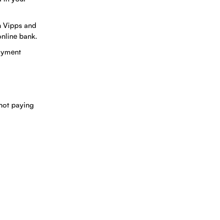
in Vipps and
online bank.
payment
 not paying