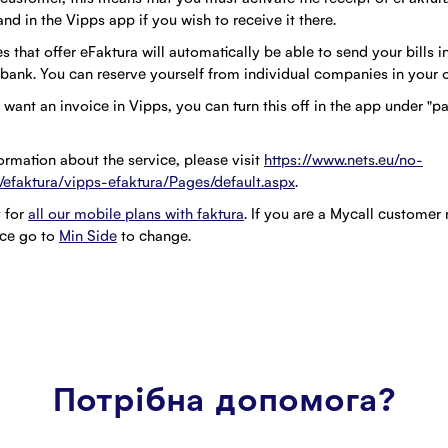
nd in the Vipps app if you wish to receive it there.
 that offer eFaktura will automatically be able to send your bills 
e bank. You can reserve yourself from individual companies in your 
t want an invoice in Vipps, you can turn this off in the app under "
ormation about the service, please visit
https://www.nets.eu/no-
/efaktura/vipps-efaktura/Pages/default.aspx
.
 for
all our mobile plans with faktura
. If you are a Mycall customer
ice go to
Min Side
to change.
Потрібна допомога?