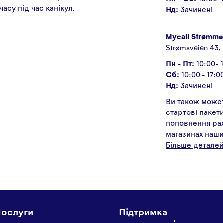
часу під час канікул.
Нд:
Зачинені
Mycall Strømme
Strømsveien 43,
Пн - Пт:
10:00- 
Сб:
10:00 - 17:0
Нд:
Зачинені
Ви також може
стартові пакети
поповнення рах
магазинах наши
Більше деталей
Послуги
Підтримка