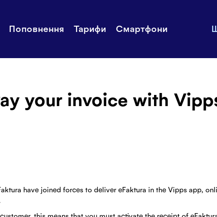
и рахунок
Додатковий
Історії
Поповнення
Тарифи
Смартфони
Ш
інтернет
 тарифи
Служба п
Смартфони
користува
Mycall
Ціни
Звʼяжітьс
ay your invoice with Vipp
aktura have joined forces to deliver eFaktura in the Vipps app, on
.
 customer, this means that you must activate the receipt of eFaktura