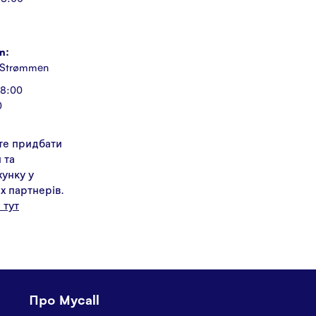
n:
 Strømmen
18:00
0
те придбати
 та
унку у
х партнерів.
 тут
Про Mycall