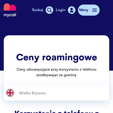
Mycall
Szukaj
Login
Meny
Doładowanie
Abonament
Ceny roamingowe
Sklepy MyCall
Dodatkowy internet
Ceny obowiązujące przy korzystaniu z telefonu
przebywając za granicą
Telefony komórkowe
Cennik
Stories