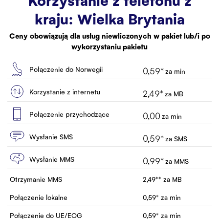
Korzystanie z telefonu z
Biuro Obsługi
kraju:
Wielka Brytania
Kontakt
Ceny obowiązują dla usług niewliczonych w pakiet lub/i po
wykorzystaniu pakietu
Połączenie do Norwegii
0,59
*
za min
Korzystanie z internetu
2,49
*
za MB
Połączenie przychodzące
0,00
za min
Wysłanie SMS
0,59
*
za SMS
Wysłanie MMS
0,99
*
za MMS
Otrzymanie MMS
2,49
**
za MB
Połączenie lokalne
0,59
*
za min
Połączenie do UE/EOG
0,59
*
za min