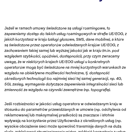
Jeżeli w ramach umowy świadczone są usługi roamingowe, to
zapewniamy dostęp do takich usług roamingowych w strefie UE/EOG, z
jakich korzystasz w kraju (usługi głosowe, SMS, dane mobilne), a które
są świadczone przez operatorów odwiedzanych krajów UE/EOG, z
zachowaniem takiej samej lub wyższej jakości jak w kraju (m.in. pod
względem szybkości, opóźnień, dostępności), przy czym zwracamy
uwagę, że w niektórych krajach UE/EOG usługi u konkretnych
operatorów mogą być świadczone na mniej korzystnych warunkach ze
względu na obiektywne możliwości techniczne, tj. dostępność
określonych technologii (co najmniej sieci tej samej generacji, np. 4G,
5G), zasięg, wymagania dotyczące zapewnienia integralności sieci lub
zmienność ze względu na czynniki zewnętrzne (np. topografię).
Jeśli rozbieżności w jakości usług operatora w odwiedzanym kraju w
stosunku do parametrów przewidzianych w umowie (np. odchylenia od
reklamowanej lub maksymalnej prędkości) są znaczące i istotnie
wpływają na korzystanie przez Użytkownika z określonych usług (np.
wysokie obciążenie sieci może spowolnić transmisję danych na dużą
skalę, zablokować strumieniowanie wideo, zakłócić korzystanie z usług