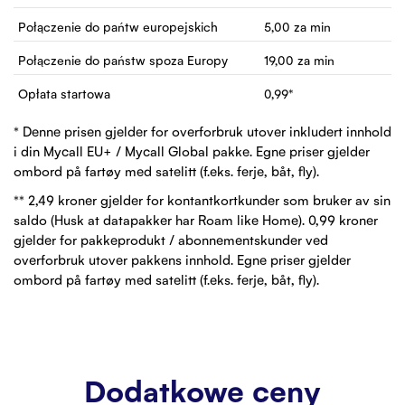
Połączenie do pańtw europejskich
5,00
za min
Połączenie do państw spoza Europy
19,00
za min
Opłata startowa
0,99
*
* Denne prisen gjelder for overforbruk utover inkludert innhold
i din Mycall EU+ / Mycall Global pakke. Egne priser gjelder
ombord på fartøy med satelitt (f.eks. ferje, båt, fly).
** 2,49 kroner gjelder for kontantkortkunder som bruker av sin
saldo (Husk at datapakker har Roam like Home). 0,99 kroner
gjelder for pakkeprodukt / abonnementskunder ved
overforbruk utover pakkens innhold. Egne priser gjelder
ombord på fartøy med satelitt (f.eks. ferje, båt, fly).
Dodatkowe ceny