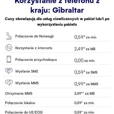
Korzystanie z telefonu z
Biuro Obsługi
kraju:
Gibraltar
Kontakt
Ceny obowiązują dla usług niewliczonych w pakiet lub/i po
wykorzystaniu pakietu
Połączenie do Norwegii
0,59
*
za min
Korzystanie z internetu
2,49
*
za MB
Połączenie przychodzące
0,00
za min
Wysłanie SMS
0,59
*
za SMS
Wysłanie MMS
0,99
*
za MMS
Otrzymanie MMS
2,49
**
za MB
Połączenie lokalne
0,59
*
za min
Połączenie do UE/EOG
0,59
*
za min