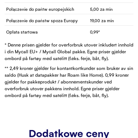
Połączenie do pańtw europejskich
5,00
za min
Połączenie do państw spoza Europy
19,00
za min
Opłata startowa
0,99
*
* Denne prisen gjelder for overforbruk utover inkludert innhold
i din Mycall EU+ / Mycall Global pakke. Egne priser gjelder
ombord på fartøy med satelitt (f.eks. ferje, båt, fly).
** 2,49 kroner gjelder for kontantkortkunder som bruker av sin
saldo (Husk at datapakker har Roam like Home). 0,99 kroner
gjelder for pakkeprodukt / abonnementskunder ved
overforbruk utover pakkens innhold. Egne priser gjelder
ombord på fartøy med satelitt (f.eks. ferje, båt, fly).
Dodatkowe ceny