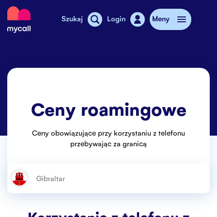
Mycall
Szukaj
Login
Meny
Doładowanie
Abonament
Ceny roamingowe
Sklepy MyCall
Dodatkowy internet
Ceny obowiązujące przy korzystaniu z telefonu
przebywając za granicą
Telefony komórkowe
Cennik
Stories