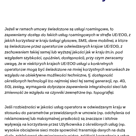
Jeżeli w ramach umowy świadczone są usługi roamingowe, to
zapewniamy dostęp do takich usług roamingowych w strefie UE/EOG, z
jakich korzystasz w kraju (usługi głosowe, SMS, dane mobilne), a które
są świadczone przez operatorów odwiedzanych krajów UE/EOG, z
zachowaniem takiej samej lub wyższej jakości jak w kraju (m.in. pod
względem szybkości, opóźnień, dostępności), przy czym zwracamy
uwagę, że w niektórych krajach UE/EOG usługi u konkretnych
operatorów mogą być świadczone na mniej korzystnych warunkach ze
względu na obiektywne możliwości techniczne, tj. dostępność
określonych technologii (co najmniej sieci tej samej generacji, np. 4G,
5G), zasięg, wymagania dotyczące zapewnienia integralności sieci lub
zmienność ze względu na czynniki zewnętrzne (np. topografię).
Jeśli rozbieżności w jakości usług operatora w odwiedzanym kraju w
stosunku do parametrów przewidzianych w umowie (np. odchylenia od
reklamowanej lub maksymalnej prędkości) są znaczące i istotnie
wpływają na korzystanie przez Użytkownika z określonych usług (np.
wysokie obciążenie sieci może spowolnić transmisję danych na dużą
skalę, zablokować strumieniowanie wideo, zakłócić korzystanie z usług