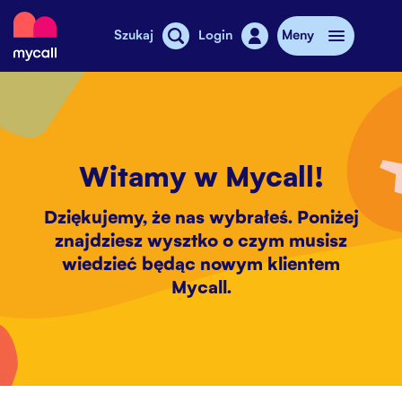
Mycall
Szukaj
Login
Meny
Doładowanie
Abonament
Witamy w Mycall!
Sklepy MyCall
Dziękujemy, że nas wybrałeś. Poniżej
znajdziesz wysztko o czym musisz
Dodatkowy internet
wiedzieć będąc nowym klientem
Telefony komórkowe
Mycall.
Cennik
Stories