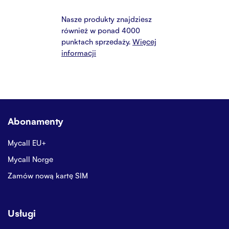
Nasze produkty znajdziesz
również w ponad 4000
punktach sprzedaży.
Więcej
informacji
Abonamenty
Mycall EU+
Mycall Norge
Zamów nową kartę SIM
Usługi