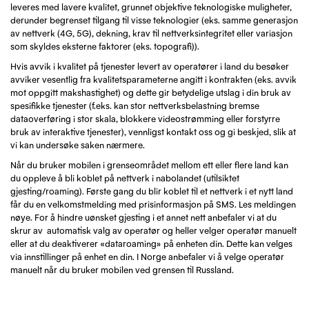
leveres med lavere kvalitet, grunnet objektive teknologiske muligheter,
derunder begrenset tilgang til visse teknologier (eks. samme generasjon
av nettverk (4G, 5G), dekning, krav til nettverksintegritet eller variasjon
som skyldes eksterne faktorer (eks. topografi)).
Hvis avvik i kvalitet på tjenester levert av operatører i land du besøker
avviker vesentlig fra kvalitetsparameterne angitt i kontrakten (eks. avvik
mot oppgitt makshastighet) og dette gir betydelige utslag i din bruk av
spesifikke tjenester (f.eks. kan stor nettverksbelastning bremse
dataoverføring i stor skala, blokkere videostrømming eller forstyrre
bruk av interaktive tjenester), vennligst kontakt oss og gi beskjed, slik at
vi kan undersøke saken nærmere.
Når du bruker mobilen i grenseområdet mellom ett eller flere land kan
du oppleve å bli koblet på nettverk i nabolandet (utilsiktet
gjesting/roaming). Første gang du blir koblet til et nettverk i et nytt land
får du en velkomstmelding med prisinformasjon på SMS. Les meldingen
nøye. For å hindre uønsket gjesting i et annet nett anbefaler vi at du
skrur av automatisk valg av operatør og heller velger operatør manuelt
eller at du deaktiverer «dataroaming» på enheten din. Dette kan velges
via innstillinger på enhet en din. I Norge anbefaler vi å velge operatør
manuelt når du bruker mobilen ved grensen til Russland.