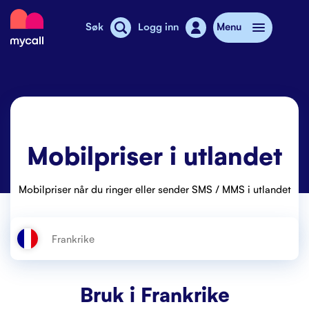
Mycall
Søk
Logg inn
Menu
Top-up
Mobilabonnement
Mobilpriser i utlandet
Butikker
SMS-pakkeladekort
Mobilpriser når du ringer eller sender SMS / MMS i utlandet
Mobiltelefon
Mobilpriser
Stories
Bruk i
Frankrike